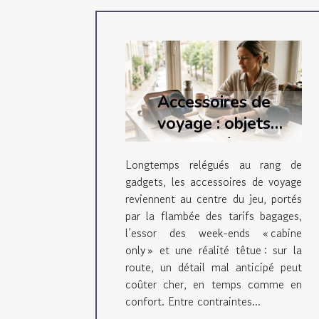
Accessoires de
voyage : objets
futiles ou véritables
alliés sur la route ?
Longtemps relégués au rang de
gadgets, les accessoires de voyage
reviennent au centre du jeu, portés
par la flambée des tarifs bagages,
l’essor des week-ends « cabine
only » et une réalité têtue : sur la
route, un détail mal anticipé peut
coûter cher, en temps comme en
confort. Entre contraintes...