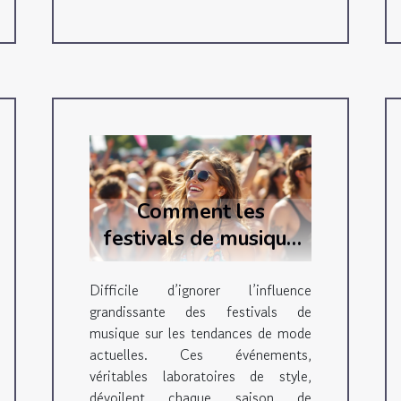
Comment les
festivals de musique
influencent-ils les
tendances de mode
Difficile d’ignorer l’influence
grandissante des festivals de
actuelles ?
musique sur les tendances de mode
actuelles. Ces événements,
véritables laboratoires de style,
dévoilent chaque saison de