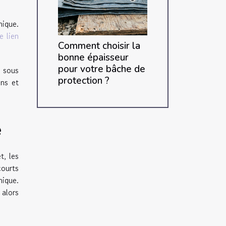
nique.
le lien
Comment choisir la
bonne épaisseur
pour votre bâche de
z sous
protection ?
ins et
e
t, les
ourts
mique.
 alors