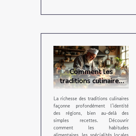
Comment les
traditions culinaires
renforcent-elles
l'identité régionale ?
La richesse des traditions culinaires
façonne profondément l’identité
des régions, bien au-delà des
simples recettes. Découvrir
comment les habitudes
alimentaires, les spécialités locales