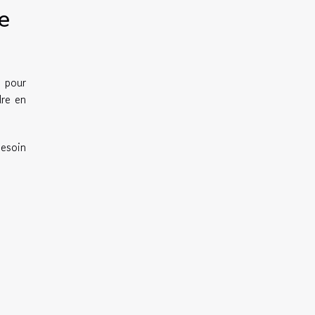
e
e pour
dre en
besoin