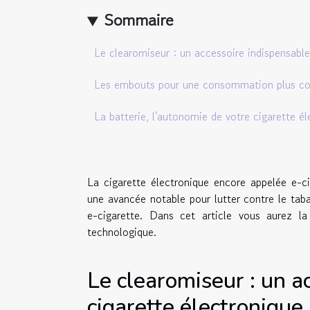
Sommaire
Le clearomiseur : un accessoire indispensable
Les embouts pour une consommation plus co
La batterie, l'autonomie de votre cigarette é
La cigarette électronique encore appelée e-ci
une avancée notable pour lutter contre le tab
e-cigarette. Dans cet article vous aurez la
technologique.
Le clearomiseur : un a
cigarette électronique