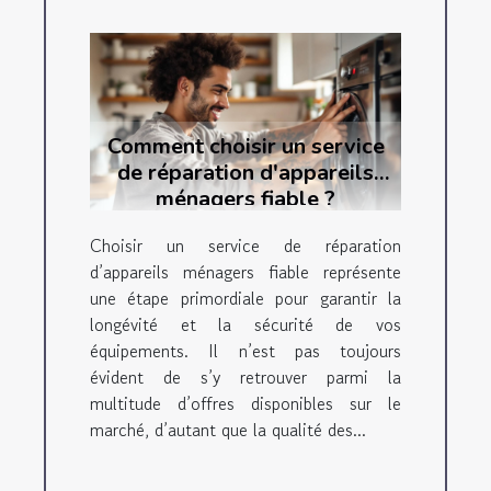
Comment choisir un service
de réparation d'appareils
ménagers fiable ?
Choisir un service de réparation
d’appareils ménagers fiable représente
une étape primordiale pour garantir la
longévité et la sécurité de vos
équipements. Il n’est pas toujours
évident de s’y retrouver parmi la
multitude d’offres disponibles sur le
marché, d’autant que la qualité des...