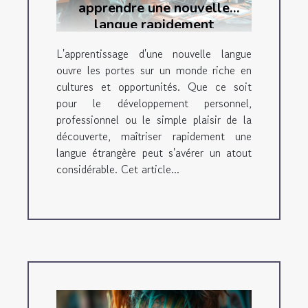
apprendre une nouvelle
langue rapidement
L'apprentissage d'une nouvelle langue
ouvre les portes sur un monde riche en
cultures et opportunités. Que ce soit
pour le développement personnel,
professionnel ou le simple plaisir de la
découverte, maîtriser rapidement une
langue étrangère peut s'avérer un atout
considérable. Cet article...