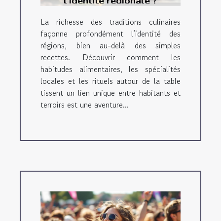
l'identité régionale ?
La richesse des traditions culinaires
façonne profondément l’identité des
régions, bien au-delà des simples
recettes. Découvrir comment les
habitudes alimentaires, les spécialités
locales et les rituels autour de la table
tissent un lien unique entre habitants et
terroirs est une aventure...