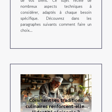
de vos biens. Ce sujet recèle de
nombreux aspects techniques à
considérer, adaptés à chaque besoin
spécifique. Découvrez dans les
paragraphes suivants comment faire un
choix...
Comment les traditions
culinaires renforcent-elles