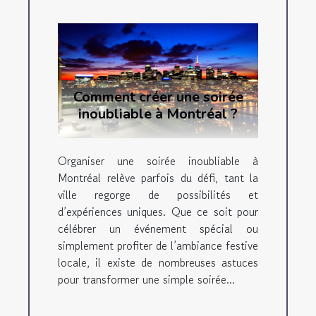
Comment créer une soirée
inoubliable à Montréal ?
Organiser une soirée inoubliable à
Montréal relève parfois du défi, tant la
ville regorge de possibilités et
d’expériences uniques. Que ce soit pour
célébrer un événement spécial ou
simplement profiter de l’ambiance festive
locale, il existe de nombreuses astuces
pour transformer une simple soirée...