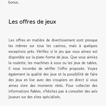
bonus.
Les offres de jeux
Les offres en matière de divertissement sont presque
les mêmes sur tous les casinos, mais à quelques
exceptions près. Vérifiez si le jeu que vous aimez est
disponible sur la plate-forme de jeux. Que vous aimiez
la roulette, les machines à sous ou les jeux de tables,
il vous incombe de vérifier l'offre proposée. Voyez
également la qualité des jeux et la possibilité de faire
des jeux en live avec des croupiers en direct si vous
aimez vivre des moments réels. Pour collecter des
informations fiables, n'hésitez pas à consulter des avis
joueurs sur des sites spécialisés.