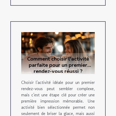
Comment choisir l'activité
parfaite pour un premier
rendez-vous réussi ?
Choisir l'activité idéale pour un premier
rendez-vous peut sembler complexe,
mais c'est une étape clé pour créer une
première impression mémorable. Une
activité bien sélectionnée permet non
seulement de briser la glace, mais aussi