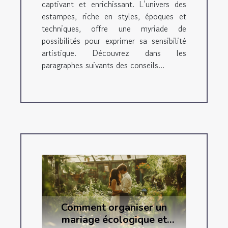
captivant et enrichissant. L’univers des
estampes, riche en styles, époques et
techniques, offre une myriade de
possibilités pour exprimer sa sensibilité
artistique. Découvrez dans les
paragraphes suivants des conseils...
Comment organiser un
mariage écologique et