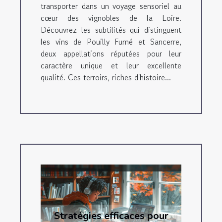
transporter dans un voyage sensoriel au
cœur des vignobles de la Loire.
Découvrez les subtilités qui distinguent
les vins de Pouilly Fumé et Sancerre,
deux appellations réputées pour leur
caractère unique et leur excellente
qualité. Ces terroirs, riches d'histoire...
Stratégies efficaces pour