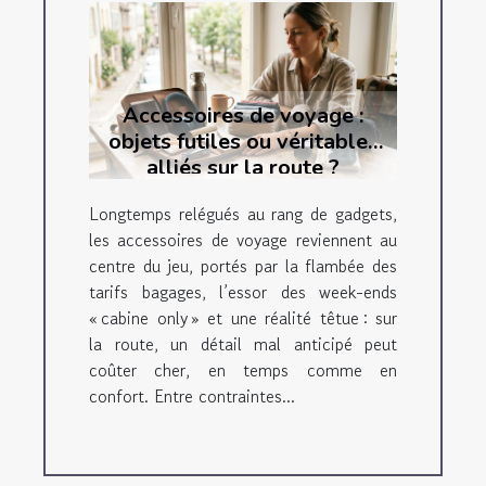
Accessoires de voyage :
objets futiles ou véritables
alliés sur la route ?
Longtemps relégués au rang de gadgets,
les accessoires de voyage reviennent au
centre du jeu, portés par la flambée des
tarifs bagages, l’essor des week-ends
« cabine only » et une réalité têtue : sur
la route, un détail mal anticipé peut
coûter cher, en temps comme en
confort. Entre contraintes...