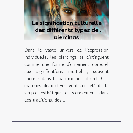
La signification culturelle
des différents types de
piercings
Dans le vaste univers de l'expression
individuelle, les piercings se distinguent
comme une forme d'ornement corporel
aux significations multiples, souvent
encrées dans le patrimoine culturel. Ces
marques distinctives vont au-delà de la
simple esthétique et s'enracinent dans
des traditions, des...