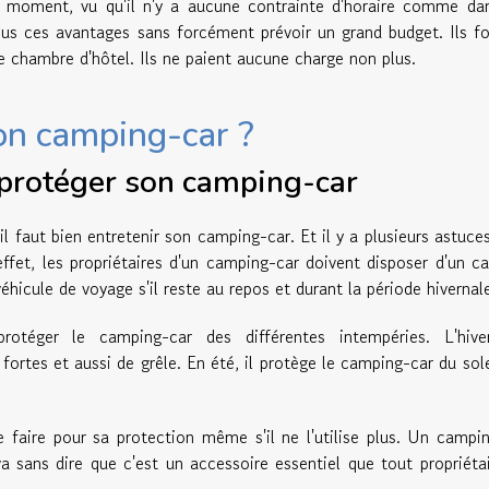
 moment, vu qu'il n'y a aucune contrainte d'horaire comme dan
tous ces avantages sans forcément prévoir un grand budget. Ils f
de chambre d'hôtel. Ils ne paient aucune charge non plus.
on camping-car ?
r protéger son camping-car
il faut bien entretenir son camping-car. Et il y a plusieurs astuce
effet, les propriétaires d'un camping-car doivent disposer d'un ca
éhicule de voyage s'il reste au repos et durant la période hivernal
rotéger le camping-car des différentes intempéries. L'hive
fortes et aussi de grêle. En été, il protège le camping-car du sole
 faire pour sa protection même s'il ne l'utilise plus. Un campi
va sans dire que c'est un accessoire essentiel que tout propriéta