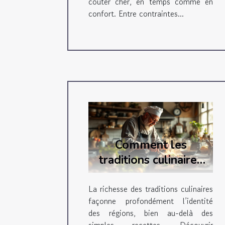
coûter cher, en temps comme en
confort. Entre contraintes...
Comment les
traditions culinaires
renforcent-elles
l'identité régionale ?
La richesse des traditions culinaires
façonne profondément l’identité
des régions, bien au-delà des