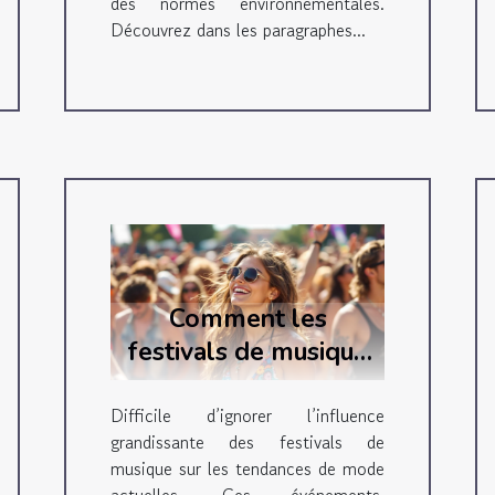
des normes environnementales.
Découvrez dans les paragraphes...
Comment les
festivals de musique
influencent-ils les
tendances de mode
Difficile d’ignorer l’influence
grandissante des festivals de
actuelles ?
musique sur les tendances de mode