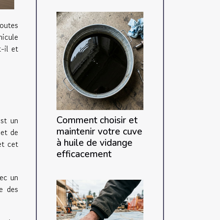
outes
hicule
-il et
Comment choisir et
est un
maintenir votre cuve
met de
à huile de vidange
et cet
efficacement
vec un
re des