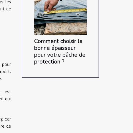
s les
ont de
Comment choisir la
bonne épaisseur
pour votre bâche de
protection ?
s pour
rport.
e.
r est
il qui
ng-car
ire de