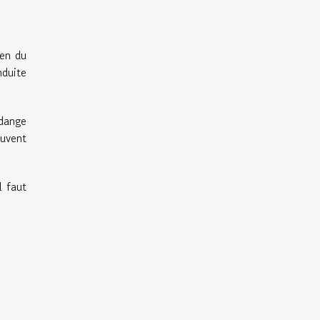
ien du
nduite
idange
euvent
l faut