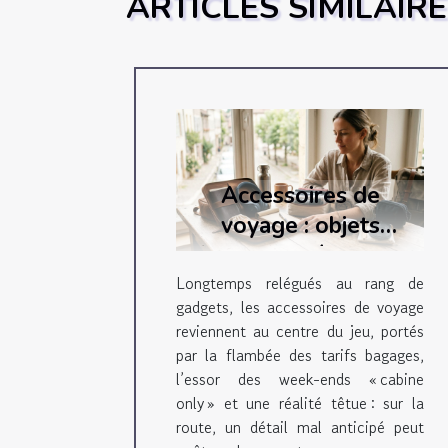
ARTICLES SIMILAIR
Accessoires de
voyage : objets
futiles ou véritables
alliés sur la route ?
Longtemps relégués au rang de
gadgets, les accessoires de voyage
reviennent au centre du jeu, portés
par la flambée des tarifs bagages,
l’essor des week-ends « cabine
only » et une réalité têtue : sur la
route, un détail mal anticipé peut