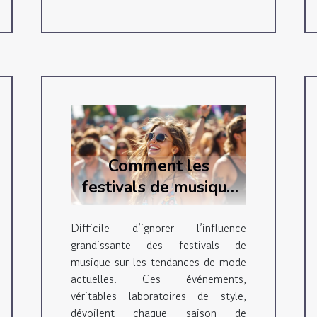
Comment les
festivals de musique
influencent-ils les
tendances de mode
Difficile d’ignorer l’influence
grandissante des festivals de
actuelles ?
musique sur les tendances de mode
actuelles. Ces événements,
véritables laboratoires de style,
dévoilent chaque saison de