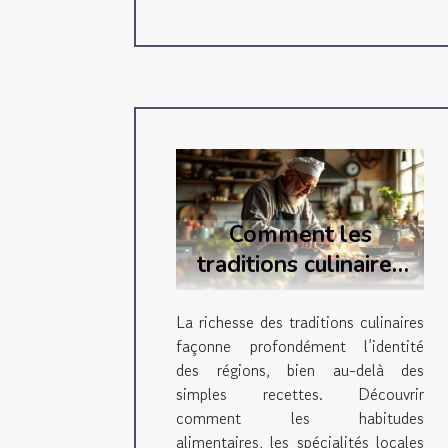
Comment les
traditions culinaires
renforcent-elles
l'identité régionale ?
La richesse des traditions culinaires
façonne profondément l’identité
des régions, bien au-delà des
simples recettes. Découvrir
comment les habitudes
alimentaires, les spécialités locales