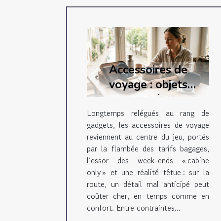
Accessoires de
voyage : objets
futiles ou véritables
alliés sur la route ?
Longtemps relégués au rang de
gadgets, les accessoires de voyage
reviennent au centre du jeu, portés
par la flambée des tarifs bagages,
l’essor des week-ends « cabine
only » et une réalité têtue : sur la
route, un détail mal anticipé peut
coûter cher, en temps comme en
confort. Entre contraintes...