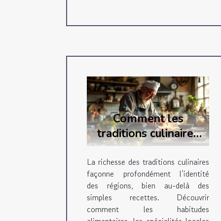
Comment les
traditions culinaires
renforcent-elles
l'identité régionale ?
La richesse des traditions culinaires
façonne profondément l’identité
des régions, bien au-delà des
simples recettes. Découvrir
comment les habitudes