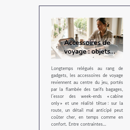
Accessoires de
voyage : objets
futiles ou véritables
alliés sur la route ?
Longtemps relégués au rang de
gadgets, les accessoires de voyage
reviennent au centre du jeu, portés
par la flambée des tarifs bagages,
l’essor des week-ends « cabine
only » et une réalité têtue : sur la
route, un détail mal anticipé peut
coûter cher, en temps comme en
confort. Entre contraintes...