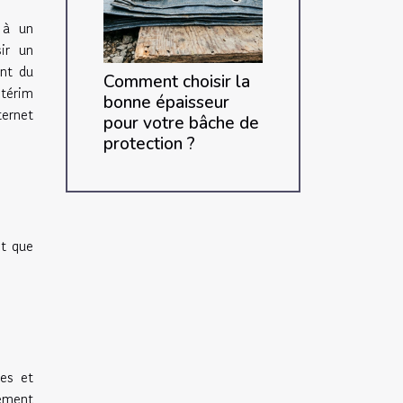
r à un
ir un
ent du
Comment choisir la
ntérim
bonne épaisseur
ternet
pour votre bâche de
protection ?
nt que
es et
tement