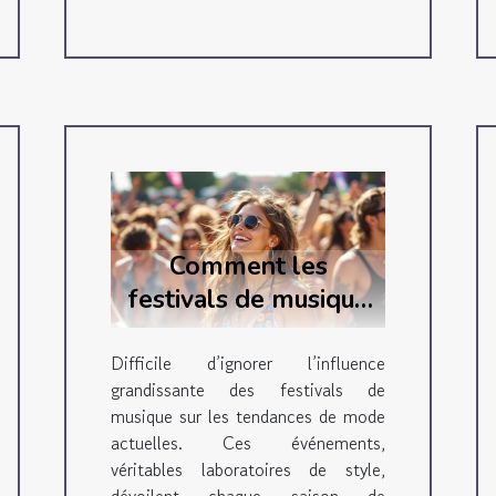
Comment les
festivals de musique
influencent-ils les
tendances de mode
Difficile d’ignorer l’influence
grandissante des festivals de
actuelles ?
musique sur les tendances de mode
actuelles. Ces événements,
véritables laboratoires de style,