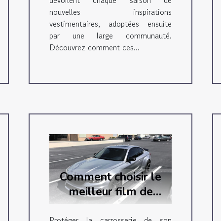
dévoilent chaque saison de
nouvelles inspirations
vestimentaires, adoptées ensuite
par une large communauté.
Découvrez comment ces...
Comment choisir le
meilleur film de
protection auto pour
Protéger la carrosserie de son